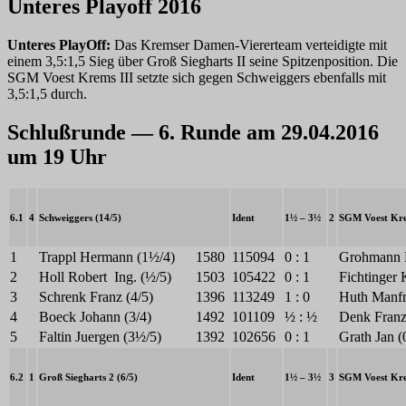
Unteres Playoff 2016
Unteres PlayOff:
Das Kremser Damen-Viererteam verteidigte mit
einem 3,5:1,5 Sieg über Groß Siegharts II seine Spitzenposition. Die
SGM Voest Krems III setzte sich gegen Schweiggers ebenfalls mit
3,5:1,5 durch.
Schlußrunde — 6. Runde am 29.04.2016
um 19 Uhr
6.1
4
Schweiggers (14/5)
Ident
1½ – 3½
2
SGM Voest Kre
1
Trappl Hermann (1½/4)
1580
115094
0 : 1
Grohmann H
2
Holl Robert Ing. (½/5)
1503
105422
0 : 1
Fichtinger 
3
Schrenk Franz (4/5)
1396
113249
1 : 0
Huth Manfr
4
Boeck Johann (3/4)
1492
101109
½ : ½
Denk Franz
5
Faltin Juergen (3½/5)
1392
102656
0 : 1
Grath Jan (
6.2
1
Groß Siegharts 2 (6/5)
Ident
1½ – 3½
3
SGM Voest Kre