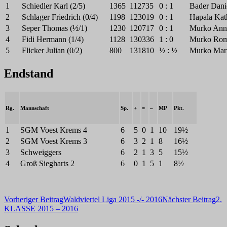
1
Schiedler Karl (2/5)
1365
112735
0 : 1
Bader Dani
2
Schlager Friedrich (0/4)
1198
123019
0 : 1
Hapala Kath
3
Seper Thomas (½/1)
1230
120717
0 : 1
Murko Anna
4
Fidi Hermann (1/4)
1128
130336
1 : 0
Murko Rom
5
Flicker Julian (0/2)
800
131810
½ : ½
Murko Mari
Endstand
Rg.
Mannschaft
Sp.
+
=
–
MP
Pkt.
1
SGM Voest Krems 4
6
5
0
1
10
19½
2
SGM Voest Krems 3
6
3
2
1
8
16½
3
Schweiggers
6
2
1
3
5
15½
4
Groß Siegharts 2
6
0
1
5
1
8½
Beitragsnavigation
Vorheriger Beitrag
Waldviertel Liga 2015 -/- 2016
Nächster Beitrag
2.
KLASSE 2015 – 2016