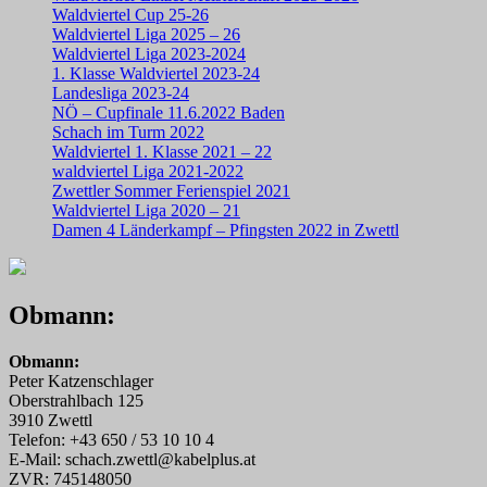
Waldviertel Cup 25-26
Waldviertel Liga 2025 – 26
Waldviertel Liga 2023-2024
1. Klasse Waldviertel 2023-24
Landesliga 2023-24
NÖ – Cupfinale 11.6.2022 Baden
Schach im Turm 2022
Waldviertel 1. Klasse 2021 – 22
waldviertel Liga 2021-2022
Zwettler Sommer Ferienspiel 2021
Waldviertel Liga 2020 – 21
Damen 4 Länderkampf – Pfingsten 2022 in Zwettl
Obmann:
Obmann:
Peter Katzenschlager
Oberstrahlbach 125
3910 Zwettl
Telefon: +43 650 / 53 10 10 4
E-Mail: schach.zwettl@kabelplus.at
ZVR: 745148050