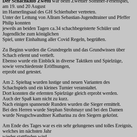
Der Schachklub Zwettl
war beim Zwettler Sommer-Ferienspiel,
am 19. und 20 August
im Hamerlingsaal des GH Schierhuber vertreten.
Unter der Leitung von Allram Sebastian-Jugendtrainer und Pfeffer
Philip konnten
jeweils an beiden Tagen ca.34 schachbegeisterte Schüler und
Jugendliche zum königlichen
Spiel, unter Einhaltung aller Covid Regeln, begrüßen.
Zu Beginn wurden die Grundregeln und das Grundwissen über
Schach erlernt und vertieft.
Ebenso wurde ein Einblick in diverse Taktiken und Spielzüge,
sowie verschiedenste Eröffnungen,
erprobt und getestet.
Am 2. Spieltag wurden lustige und neuen Varianten des
Schachspiels und ein kleines Turnier veranstaltet.
Dort konnten die erlernten Spielzüge gleich erprobt werden.
Auch der Spaß kam nicht zu kurz.
Nach einigen spannende Runden wurden die Sieger ermittelt.
Bei den Herren wurde Stephan Strohmayr und bei den Damen
wurde Neugschwandtner Katharina zu den Siegern gekrönt.
Am Ende des Tages war es ein sehr gelungenes und tolles Ereignis,
welches im nächsten Jahr
wieder stattfinden wird.