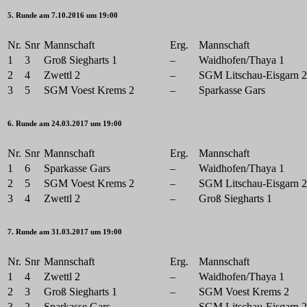
5. Runde am 7.10.2016 um 19:00
Nr.
Snr
Mannschaft
Erg.
Mannschaft
1
3
Groß Siegharts 1
–
Waidhofen/Thaya 1
2
4
Zwettl 2
–
SGM Litschau-Eisgarn 2
3
5
SGM Voest Krems 2
–
Sparkasse Gars
6. Runde am 24.03.2017 um 19:00
Nr.
Snr
Mannschaft
Erg.
Mannschaft
1
6
Sparkasse Gars
–
Waidhofen/Thaya 1
2
5
SGM Voest Krems 2
–
SGM Litschau-Eisgarn 2
3
4
Zwettl 2
–
Groß Siegharts 1
7. Runde am 31.03.2017 um 19:00
Nr.
Snr
Mannschaft
Erg.
Mannschaft
1
4
Zwettl 2
–
Waidhofen/Thaya 1
2
3
Groß Siegharts 1
–
SGM Voest Krems 2
3
2
Sparkasse Gars
–
SGM Litschau-Eisgarn 2