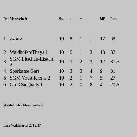
Rg.
Mannschaft
Sp.
+
=
–
MP
Pkt.
1
10
8
1
1
17
38
Zwettl 2
2
Waidhofen/Thaya 1
10
6
1
3
13
32
SGM Litschau-Eisgarn
3
10
5
2
3
12
31½
2
4
Sparkasse Gars
10
3
3
4
9
31
5
SGM Voest Krems 2
10
2
1
7
5
27
6
Groß Siegharts 1
10
2
0
8
4
20½
Waldviertler Meisterschaft
Liga Waldviertel 2016/17