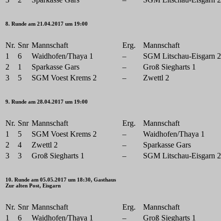
8. Runde am 21.04.2017 um 19:00
Nr.
Snr
Mannschaft
Erg.
Mannschaft
1
6
Waidhofen/Thaya 1
–
SGM Litschau-Eisgarn 2
2
1
Sparkasse Gars
–
Groß Siegharts 1
3
5
SGM Voest Krems 2
–
Zwettl 2
9. Runde am 28.04.2017 um 19:00
Nr.
Snr
Mannschaft
Erg.
Mannschaft
1
5
SGM Voest Krems 2
–
Waidhofen/Thaya 1
2
4
Zwettl 2
–
Sparkasse Gars
3
3
Groß Siegharts 1
–
SGM Litschau-Eisgarn 2
10. Runde am 05.05.2017 um 18:30, Gasthaus
Zur alten Post, Eisgarn
Nr.
Snr
Mannschaft
Erg.
Mannschaft
1
6
Waidhofen/Thaya 1
–
Groß Siegharts 1