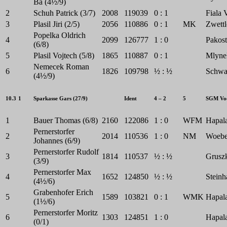
Ba (4½/9)
2
Schuh Patrick (3/7)
2008
119039
0 : 1
Fiala 
3
Plasil Jiri (2/5)
2056
110886
0 : 1
MK
Zwettl
Popelka Oldrich
4
2099
126777
1 : 0
Pakost
(6/8)
5
Plasil Vojtech (5/8)
1865
110887
0 : 1
Mlynek
Nemecek Roman
6
1826
109798
½ : ½
Schwar
(4½/9)
10.3
1
Sparkasse Gars (27/9)
Ident
4 – 2
5
SGM Voe
1
Bauer Thomas (6/8)
2160
122086
1 : 0
WFM
Hapala
Pernerstorfer
2
2014
110536
1 : 0
NM
Woeber
Johannes (6/9)
Pernerstorfer Rudolf
3
1814
110537
½ : ½
Gruszk
(3/9)
Pernerstorfer Max
4
1652
124850
½ : ½
Steinh
(4½/6)
Grabenhofer Erich
5
1589
103821
0 : 1
WMK
Hapal
(1½/6)
Pernerstorfer Moritz
6
1303
124851
1 : 0
Hapala
(0/1)