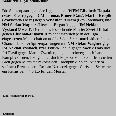
Waldviertel Liga: Schlußrunde
Die Spitzenpaarungen der
Liga
lauteten
WFM
Elisabeth Hapala
(Voest Krems) gegen
CM Thomas Bauer
(Gars),
Martin Kropik
(Waidhofen/Thaya) gegen
Sebastian Allram
(Groß Siegharts) und
NM Stefan Wagner
(Litschau-Eisgarn) gegen
IM Neklan
Vyskocil
(Zwettl). Der bereits feststehende Meister
Zwettl II
trat
gegen
Litschau-Eisgarn II
mit der stärksten je in der Liga
eingesetzten Mannschaft an und ließ den Schrammelstädtern keine
Chance. Die drei Spitzenpaarungen mit
NM Stefan Wagner
gegen
IM Neklan Vyskocil
, bzw. Patrick Schuh gegen Vaclav Fiala und
Jiri Plasil gegen Martin Zwettler gingen durchwegs nach hartem
Kampf verloren. Lediglich Oldrich Popelka konnte auf dem vierten
Brett gegen Miroslav Pakosta den Ehrenpunkt holen. Auf dem
sechsten Brett steuerte Roman Nemecek gegen Christian Schwartz
ein Remis bei – 4,5:1,5 für den Meister.
Liga Waldviertel 2016/17
Endstand