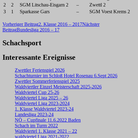
2
2
SGM Litschau-Eisgarn 2
–
Zwettl 2
3
1
Sparkasse Gars
–
SGM Voest Krems 2
Beitragsnavigation
Vorheriger Beitrag
2. Klasse 2016 – 2017
Nächster
Beitrag
Bundesliga 2016 – 17
Schachsport
Interessante Ereignisse
Zwettler Ferienspiel 2026
Schachturnier im Schloß Hotel Rosenau 6.Sept 2026
Zwettler Sommerferienspiel 2025
Waldviertler Einzel Meisterschaft 2025-2026
Waldviertel Cup 25-26
Waldviertel Liga 2025 – 26
Waldviertel Liga 2023-2024
1. Klasse Waldviertel 2023-24
Landesliga 2023-24
NÖ – Cupfinale 11.6.2022 Baden
Schach im Turm 2022
Waldviertel 1. Klasse 2021 – 22
waldviertel Liga 2021-2022