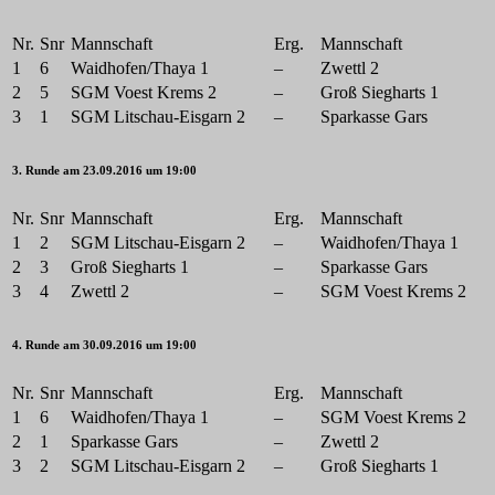
Nr.
Snr
Mannschaft
Erg.
Mannschaft
1
6
Waidhofen/Thaya 1
–
Zwettl 2
2
5
SGM Voest Krems 2
–
Groß Siegharts 1
3
1
SGM Litschau-Eisgarn 2
–
Sparkasse Gars
3. Runde am 23.09.2016 um 19:00
Nr.
Snr
Mannschaft
Erg.
Mannschaft
1
2
SGM Litschau-Eisgarn 2
–
Waidhofen/Thaya 1
2
3
Groß Siegharts 1
–
Sparkasse Gars
3
4
Zwettl 2
–
SGM Voest Krems 2
4. Runde am 30.09.2016 um 19:00
Nr.
Snr
Mannschaft
Erg.
Mannschaft
1
6
Waidhofen/Thaya 1
–
SGM Voest Krems 2
2
1
Sparkasse Gars
–
Zwettl 2
3
2
SGM Litschau-Eisgarn 2
–
Groß Siegharts 1