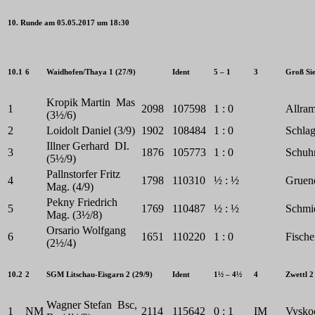
10. Runde am 05.05.2017 um 18:30
10.1
6
Waidhofen/Thaya 1 (27/9)
Ident
5 – 1
3
Groß Sie
Kropik Martin Mas
1
2098
107598
1 : 0
Allram
(3½/6)
2
Loidolt Daniel (3/9)
1902
108484
1 : 0
Schlag
Illner Gerhard DI.
3
1876
105773
1 : 0
Schuh
(5½/9)
Pallnstorfer Fritz
4
1798
110310
½ : ½
Gruen
Mag. (4/9)
Pekny Friedrich
5
1769
110487
½ : ½
Schmi
Mag. (3½/8)
Orsario Wolfgang
6
1651
110220
1 : 0
Fische
(2½/4)
10.2
2
SGM Litschau-Eisgarn 2 (29/9)
Ident
1½ – 4½
4
Zwettl 2
Wagner Stefan Bsc,
1
NM
2114
115642
0 : 1
IM
Vyskoc