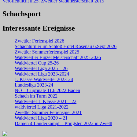
Beitragsnavigation
Veröffentlicht in
25. Zwettler Stadtmeisterschaft 2019
Schachsport
Interessante Ereignisse
Zwettler Ferienspiel 2026
Schachturnier im Schloß Hotel Rosenau 6.Sept 2026
Zwettler Sommerferienspiel 2025
Waldviertler Einzel Meisterschaft 2025-2026
Waldviertel Cup 25-26
Waldviertel Liga 2025 – 26
Waldviertel Liga 2023-2024
1. Klasse Waldviertel 2023-24
Landesliga 2023-24
NÖ – Cupfinale 11.6.2022 Baden
Schach im Turm 2022
Waldviertel 1. Klasse 2021 – 22
waldviertel Liga 2021-2022
Zwettler Sommer Ferienspiel 2021
Waldviertel Liga 2020 – 21
Damen 4 Länderkampf – Pfingsten 2022 in Zwettl